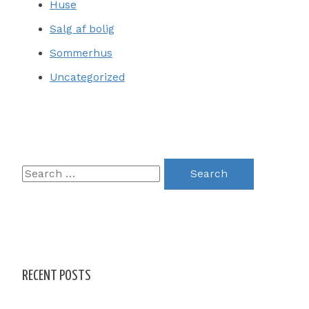
Huse
Salg af bolig
Sommerhus
Uncategorized
S
e
a
r
c
h
RECENT POSTS
f