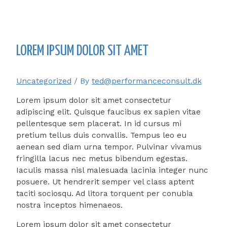
Skip
to
content
LOREM IPSUM DOLOR SIT AMET
Uncategorized
/ By
ted@performanceconsult.dk
Lorem ipsum dolor sit amet consectetur
adipiscing elit. Quisque faucibus ex sapien vitae
pellentesque sem placerat. In id cursus mi
pretium tellus duis convallis. Tempus leo eu
aenean sed diam urna tempor. Pulvinar vivamus
fringilla lacus nec metus bibendum egestas.
Iaculis massa nisl malesuada lacinia integer nunc
posuere. Ut hendrerit semper vel class aptent
taciti sociosqu. Ad litora torquent per conubia
nostra inceptos himenaeos.
Lorem ipsum dolor sit amet consectetur