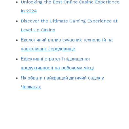
Unlocking the Best Online Casino Experience
o
in 2024
r
Discover the Ultimate Gaming Experience at
:
Level Up Casino
Екологічний вплив сучасних технологій на
навколишнє середовище
Ефективні стратегії підвищення
продуктивності на робочому місці
Як обрати найкращий дитячий садок у
Черкасах