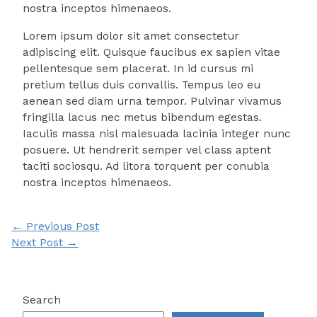
nostra inceptos himenaeos.
Lorem ipsum dolor sit amet consectetur
adipiscing elit. Quisque faucibus ex sapien vitae
pellentesque sem placerat. In id cursus mi
pretium tellus duis convallis. Tempus leo eu
aenean sed diam urna tempor. Pulvinar vivamus
fringilla lacus nec metus bibendum egestas.
Iaculis massa nisl malesuada lacinia integer nunc
posuere. Ut hendrerit semper vel class aptent
taciti sociosqu. Ad litora torquent per conubia
nostra inceptos himenaeos.
Post
←
Previous Post
navigation
Next Post
→
Search