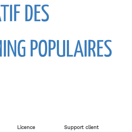
TIF DES
ING POPULAIRES
Licence
Support client