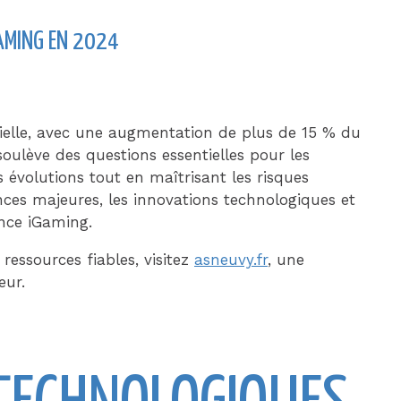
AMING EN 2024
ielle, avec une augmentation de plus de 15 % du
oulève des questions essentielles pour les
s évolutions tout en maîtrisant les risques
nces majeures, les innovations technologiques et
ence iGaming.
ressources fiables, visitez
asneuvy.fr
, une
eur.