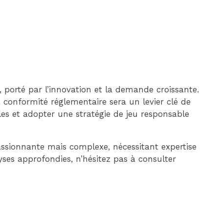
porté par l’innovation et la demande croissante.
a conformité réglementaire sera un levier clé de
bles et adopter une stratégie de jeu responsable
ssionnante mais complexe, nécessitant expertise
yses approfondies, n’hésitez pas à consulter