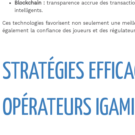
Blockchain :
transparence accrue des transaction
intelligents.
Ces technologies favorisent non seulement une meilleu
également la confiance des joueurs et des régulateur
STRATÉGIES EFFICA
OPÉRATEURS IGAM