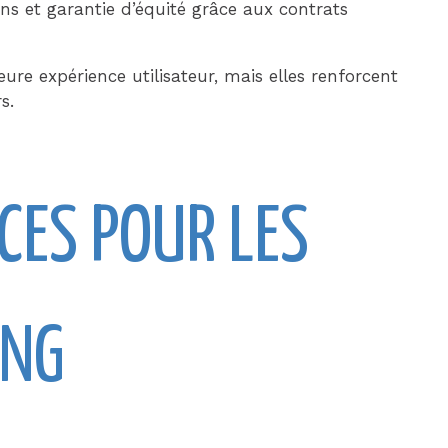
s et garantie d’équité grâce aux contrats
re expérience utilisateur, mais elles renforcent
s.
CES POUR LES
ING