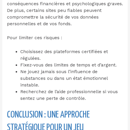
conséquences financières et psychologiques graves.
De plus, certains sites peu fiables peuvent
compromettre la sécurité de vos données
personnelles et de vos fonds.
Pour limiter ces risques :
Choisissez des plateformes certifiées et
régulées.
Fixez-vous des limites de temps et d’argent.
Ne jouez jamais sous l’influence de
substances ou dans un état émotionnel
instable.
Recherchez de l’aide professionnelle si vous
sentez une perte de contrôle.
CONCLUSION : UNE APPROCHE
STRATÉGIQUE POUR UN JEU