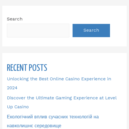
Search
Search
RECENT POSTS
Unlocking the Best Online Casino Experience in
2024
Discover the Ultimate Gaming Experience at Level
Up Casino
Екологічний вплив сучасних технологій на
навколишнє середовище