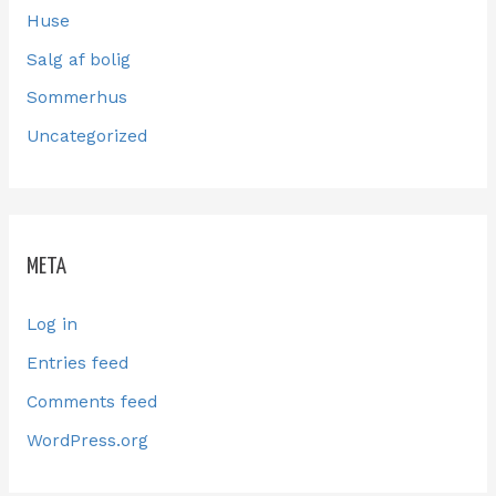
Huse
Salg af bolig
Sommerhus
Uncategorized
META
Log in
Entries feed
Comments feed
WordPress.org