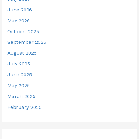
June 2026
May 2026
October 2025
September 2025
August 2025
July 2025
June 2025
May 2025
March 2025
February 2025