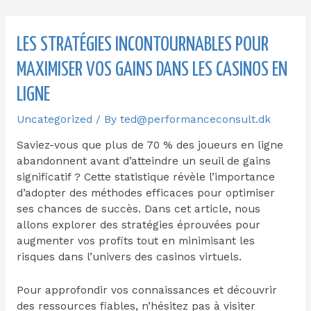
LES STRATÉGIES INCONTOURNABLES POUR
MAXIMISER VOS GAINS DANS LES CASINOS EN
LIGNE
Uncategorized
/ By
ted@performanceconsult.dk
Saviez-vous que plus de 70 % des joueurs en ligne
abandonnent avant d’atteindre un seuil de gains
significatif ? Cette statistique révèle l’importance
d’adopter des méthodes efficaces pour optimiser
ses chances de succès. Dans cet article, nous
allons explorer des stratégies éprouvées pour
augmenter vos profits tout en minimisant les
risques dans l’univers des casinos virtuels.
Pour approfondir vos connaissances et découvrir
des ressources fiables, n’hésitez pas à visiter