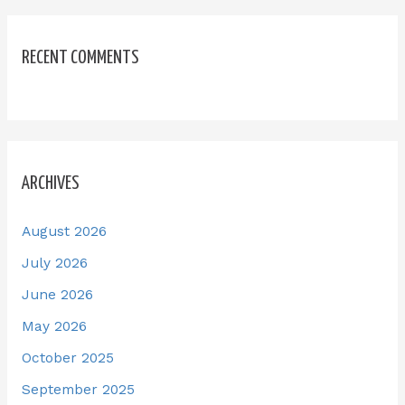
RECENT COMMENTS
ARCHIVES
August 2026
July 2026
June 2026
May 2026
October 2025
September 2025