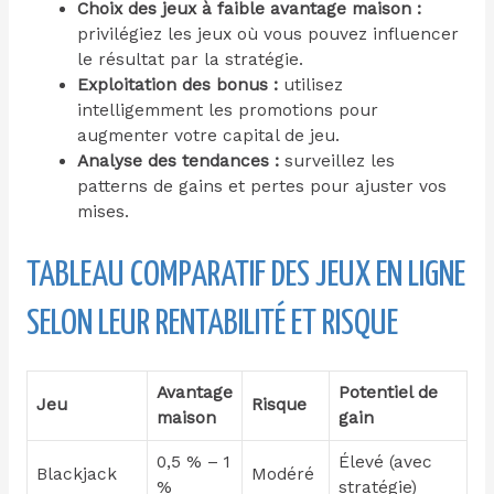
Choix des jeux à faible avantage maison :
privilégiez les jeux où vous pouvez influencer
le résultat par la stratégie.
Exploitation des bonus :
utilisez
intelligemment les promotions pour
augmenter votre capital de jeu.
Analyse des tendances :
surveillez les
patterns de gains et pertes pour ajuster vos
mises.
TABLEAU COMPARATIF DES JEUX EN LIGNE
SELON LEUR RENTABILITÉ ET RISQUE
Avantage
Potentiel de
Jeu
Risque
maison
gain
0,5 % – 1
Élevé (avec
Blackjack
Modéré
%
stratégie)