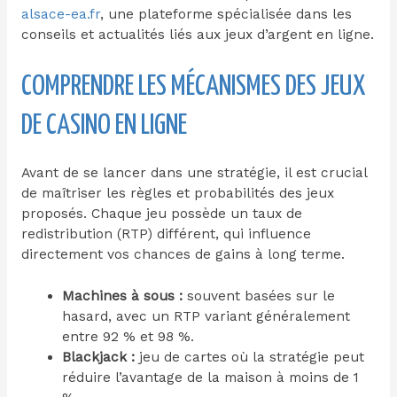
alsace-ea.fr
, une plateforme spécialisée dans les
conseils et actualités liés aux jeux d’argent en ligne.
COMPRENDRE LES MÉCANISMES DES JEUX
DE CASINO EN LIGNE
Avant de se lancer dans une stratégie, il est crucial
de maîtriser les règles et probabilités des jeux
proposés. Chaque jeu possède un taux de
redistribution (RTP) différent, qui influence
directement vos chances de gains à long terme.
Machines à sous :
souvent basées sur le
hasard, avec un RTP variant généralement
entre 92 % et 98 %.
Blackjack :
jeu de cartes où la stratégie peut
réduire l’avantage de la maison à moins de 1