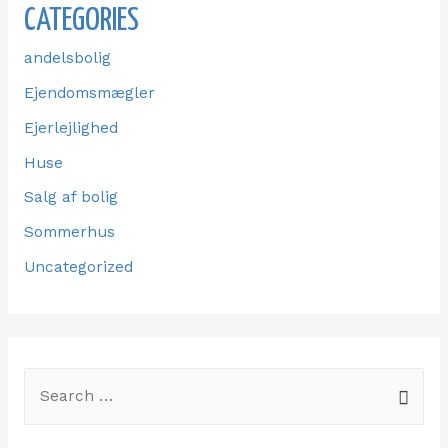
CATEGORIES
andelsbolig
Ejendomsmægler
Ejerlejlighed
Huse
Salg af bolig
Sommerhus
Uncategorized
S
e
a