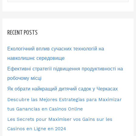
a
r
c
RECENT POSTS
h
f
Екологічний вплив сучасних технологій на
o
навколишнє середовище
r
Ефективні стратегії підвищення продуктивності на
:
робочому місці
Як обрати найкращий дитячий садок у Черкасах
Descubre las Mejores Estrategias para Maximizar
tus Ganancias en Casinos Online
Les Secrets pour Maximiser vos Gains sur les
Casinos en Ligne en 2024