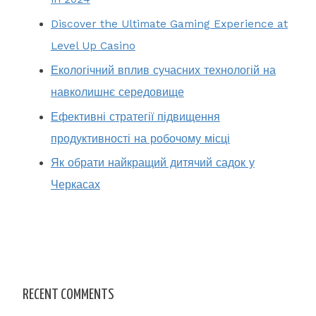
Discover the Ultimate Gaming Experience at
Level Up Casino
Екологічний вплив сучасних технологій на
навколишнє середовище
Ефективні стратегії підвищення
продуктивності на робочому місці
Як обрати найкращий дитячий садок у
Черкасах
RECENT COMMENTS