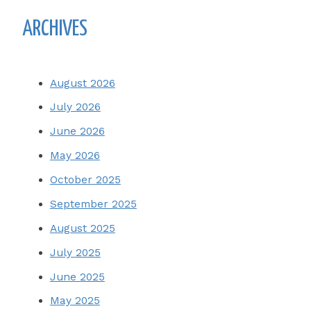
ARCHIVES
August 2026
July 2026
June 2026
May 2026
October 2025
September 2025
August 2025
July 2025
June 2025
May 2025