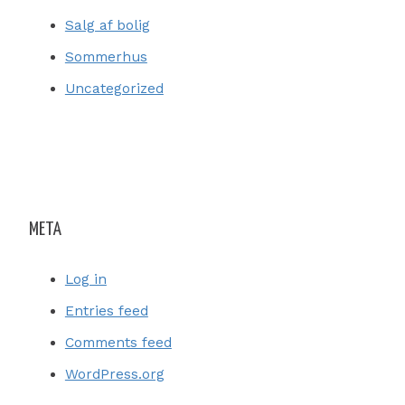
Salg af bolig
Sommerhus
Uncategorized
META
Log in
Entries feed
Comments feed
WordPress.org