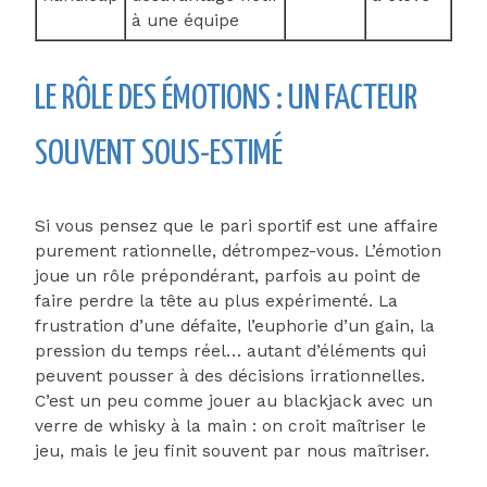
à une équipe
LE RÔLE DES ÉMOTIONS : UN FACTEUR
SOUVENT SOUS-ESTIMÉ
Si vous pensez que le pari sportif est une affaire
purement rationnelle, détrompez-vous. L’émotion
joue un rôle prépondérant, parfois au point de
faire perdre la tête au plus expérimenté. La
frustration d’une défaite, l’euphorie d’un gain, la
pression du temps réel… autant d’éléments qui
peuvent pousser à des décisions irrationnelles.
C’est un peu comme jouer au blackjack avec un
verre de whisky à la main : on croit maîtriser le
jeu, mais le jeu finit souvent par nous maîtriser.