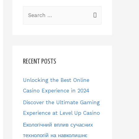
S
e
a
r
c
RECENT POSTS
h
f
Unlocking the Best Online
o
Casino Experience in 2024
r
Discover the Ultimate Gaming
:
Experience at Level Up Casino
Екологічний вплив сучасних
технологій на навколишнє