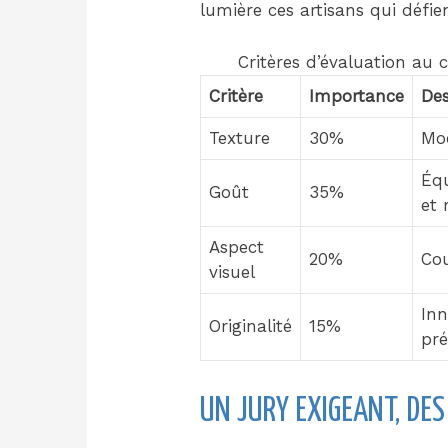
lumière ces artisans qui défie
Critères d’évaluation a
Critère
Importance
Des
Texture
30%
Moe
Équ
Goût
35%
et 
Aspect
20%
Cou
visuel
Inn
Originalité
15%
pré
UN JURY EXIGEANT, DE