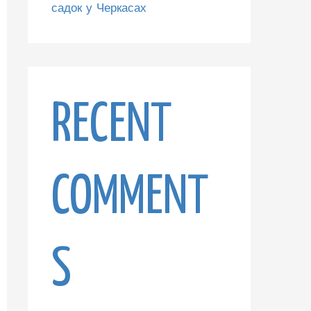
садок у Черкасах
RECENT
COMMENT
S