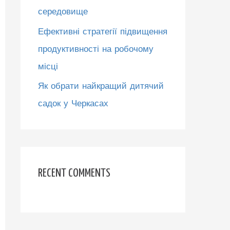
середовище
Ефективні стратегії підвищення
продуктивності на робочому
місці
Як обрати найкращий дитячий
садок у Черкасах
RECENT COMMENTS