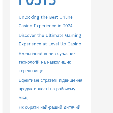
Unlocking the Best Online
Casino Experience in 2024
Discover the Ultimate Gaming
Experience at Level Up Casino
Екологічний вплив сучасних
технологій на навколишнє
середовище
Ефективні стратегії підвищення
продуктивності на робочому
місці
Як обрати найкращий дитячий