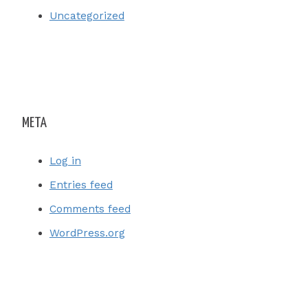
Uncategorized
META
Log in
Entries feed
Comments feed
WordPress.org