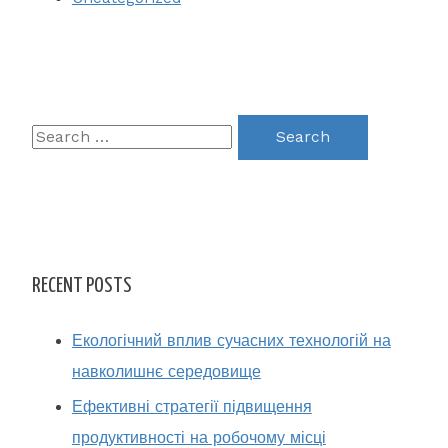
S
e
a
r
c
h
RECENT POSTS
f
Екологічний вплив сучасних технологій на
o
навколишнє середовище
r
Ефективні стратегії підвищення
:
продуктивності на робочому місці