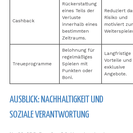
Rückerstattung
eines Teils der
Reduziert da
Verluste
Risiko und
Cashback
innerhalb eines
motiviert zu
bestimmten
Weiterspiele
Zeitraums.
Belohnung für
Langfristige
regelmäßiges
Vorteile und
Treueprogramme
Spielen mit
exklusive
Punkten oder
Angebote.
Boni.
AUSBLICK: NACHHALTIGKEIT UND
SOZIALE VERANTWORTUNG