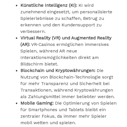
Künstliche Intelligenz (KI):
KI wird
zunehmend eingesetzt, um personalisierte
Spielerlebnisse zu schaffen, Betrug zu
erkennen und den Kundensupport zu
verbessern.
Virtual Reality (VR) und Augmented Reality
(AR):
VR-Casinos ermöglichen immersives
Spielen, während AR neue
Interaktionsmöglichkeiten direkt am
Bildschirm bietet.
Blockchain und Kryptowährungen:
Die
Nutzung von Blockchain-Technologie sorgt
für mehr Transparenz und Sicherheit bei
Transaktionen, während Kryptowährungen
als Zahlungsmittel immer beliebter werden.
Mobile Gaming:
Die Optimierung von Spielen
für Smartphones und Tablets bleibt ein
zentraler Fokus, da immer mehr Spieler
mobil wetten und spielen.