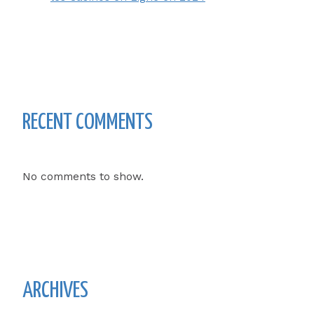
RECENT COMMENTS
No comments to show.
ARCHIVES