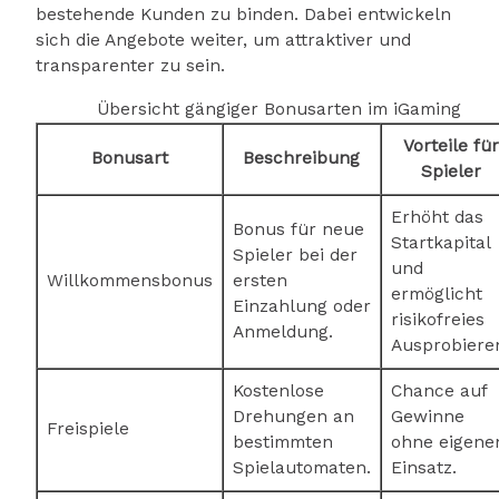
bestehende Kunden zu binden. Dabei entwickeln
sich die Angebote weiter, um attraktiver und
transparenter zu sein.
Übersicht gängiger Bonusarten im iGaming
Vorteile für
Bonusart
Beschreibung
Spieler
Erhöht das
Bonus für neue
Startkapital
Spieler bei der
und
Willkommensbonus
ersten
ermöglicht
Einzahlung oder
risikofreies
Anmeldung.
Ausprobiere
Kostenlose
Chance auf
Drehungen an
Gewinne
Freispiele
bestimmten
ohne eigene
Spielautomaten.
Einsatz.