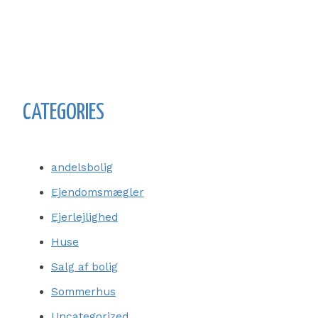
CATEGORIES
andelsbolig
Ejendomsmægler
Ejerlejlighed
Huse
Salg af bolig
Sommerhus
Uncategorized