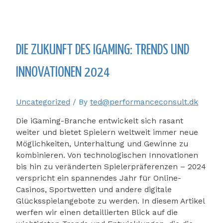
Skip
to
content
DIE ZUKUNFT DES IGAMING: TRENDS UND
INNOVATIONEN 2024
Uncategorized
/ By
ted@performanceconsult.dk
Die iGaming-Branche entwickelt sich rasant
weiter und bietet Spielern weltweit immer neue
Möglichkeiten, Unterhaltung und Gewinne zu
kombinieren. Von technologischen Innovationen
bis hin zu veränderten Spielerpräferenzen – 2024
verspricht ein spannendes Jahr für Online-
Casinos, Sportwetten und andere digitale
Glücksspielangebote zu werden. In diesem Artikel
werfen wir einen detaillierten Blick auf die