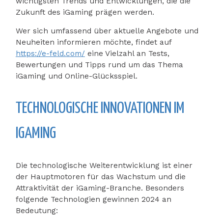
wichtigsten Trends und Entwicklungen, die die
Zukunft des iGaming prägen werden.
Wer sich umfassend über aktuelle Angebote und
Neuheiten informieren möchte, findet auf
https://e-feld.com/
eine Vielzahl an Tests,
Bewertungen und Tipps rund um das Thema
iGaming und Online-Glücksspiel.
TECHNOLOGISCHE INNOVATIONEN IM
IGAMING
Die technologische Weiterentwicklung ist einer
der Hauptmotoren für das Wachstum und die
Attraktivität der iGaming-Branche. Besonders
folgende Technologien gewinnen 2024 an
Bedeutung: