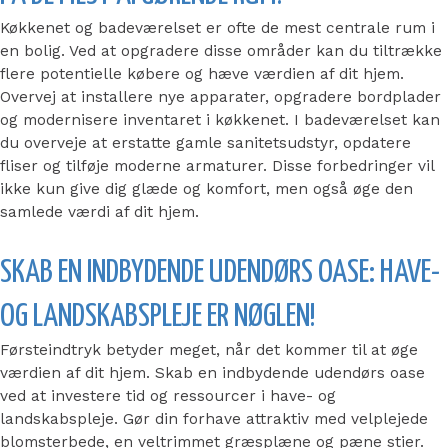
Køkkenet og badeværelset er ofte de mest centrale rum i
en bolig. Ved at opgradere disse områder kan du tiltrække
flere potentielle købere og hæve værdien af dit hjem.
Overvej at installere nye apparater, opgradere bordplader
og modernisere inventaret i køkkenet. I badeværelset kan
du overveje at erstatte gamle sanitetsudstyr, opdatere
fliser og tilføje moderne armaturer. Disse forbedringer vil
ikke kun give dig glæde og komfort, men også øge den
samlede værdi af dit hjem.
SKAB EN INDBYDENDE UDENDØRS OASE: HAVE-
OG LANDSKABSPLEJE ER NØGLEN!
Førsteindtryk betyder meget, når det kommer til at øge
værdien af dit hjem. Skab en indbydende udendørs oase
ved at investere tid og ressourcer i have- og
landskabspleje. Gør din forhave attraktiv med velplejede
blomsterbede, en veltrimmet græsplæne og pæne stier.