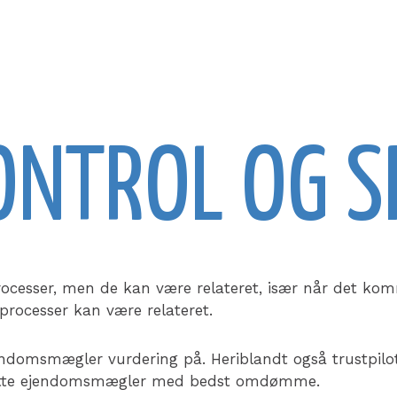
ONTROL OG S
rocesser, men de kan være relateret, især når det komm
processer kan være relateret.
endomsmægler vurdering på. Heriblandt også trustpil
n rette ejendomsmægler med bedst omdømme.