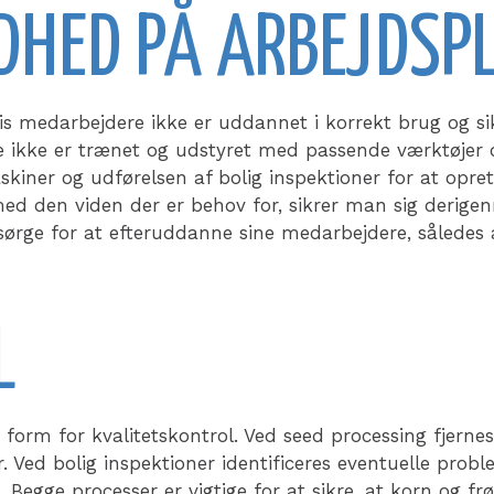
DHED PÅ ARBEJDSP
vis medarbejdere ikke er uddannet i korrekt brug og s
 ikke er trænet og udstyret med passende værktøjer og
kiner og udførelsen af bolig inspektioner for at opr
 den viden der er behov for, sikrer man sig derigen
å sørge for at efteruddanne sine medarbejdere, sålede
L
 form for kvalitetskontrol. Ved seed processing fjerne
r. Ved bolig inspektioner identificeres eventuelle prob
en. Begge processer er vigtige for at sikre, at korn og