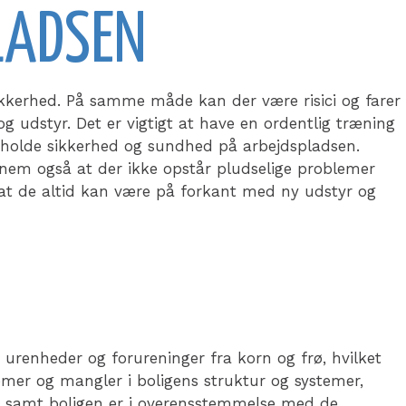
LADSEN
ikkerhed. På samme måde kan der være risici og farer
 udstyr. Det er vigtigt at have en ordentlig træning
etholde sikkerhed og sundhed på arbejdspladsen.
nem også at der ikke opstår pludselige problemer
s at de altid kan være på forkant med ny udstyr og
s urenheder og forureninger fra korn og frø, hvilket
lemer og mangler i boligens struktur og systemer,
 frø samt boligen er i overensstemmelse med de