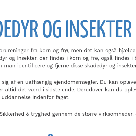
DEDYR OG INSEKTER
forureninger fra korn og frø, men det kan også hjælpe 
r og insekter, der findes i korn og frø, også findes i
 man identificere og fjerne disse skadedyr og insekter
e sig af en uafhængig ejendomsmægler. Du kan oplev
 altid det værd i sidste ende. Derudover kan du opl
g uddannelse indenfor faget.
ikkerhed & tryghed gennem de større virksomheder, e