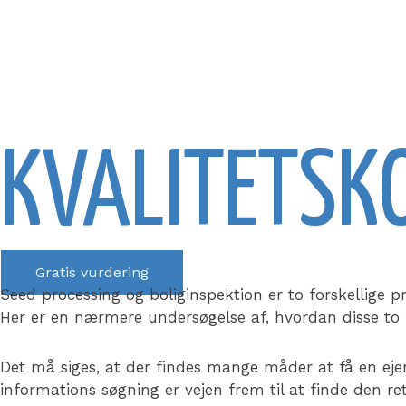
KVALITETSK
Gratis vurdering
Seed processing og boliginspektion er to forskellige p
Her er en nærmere undersøgelse af, hvordan disse to 
Det må siges, at der findes mange måder at få en ej
informations søgning er vejen frem til at finde de